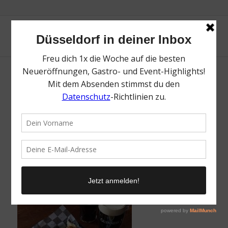
McLaughlin’s Irish Pub | Top Karaoke Bars in
Düsseldorf | Magazin | Mr. Düsseldorf | Foto:
dupe
/
19. Mai 2026