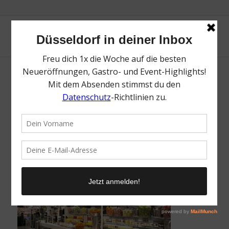
Zurheide Saft und Smoothie Bar | Die Top
Spots für kaltgepresste Säfte & gesunde
Smoothies | Magazin | Mr. Düsseldorf | Foto:
Zurheide Feine Kost
/
28. Januar 2019