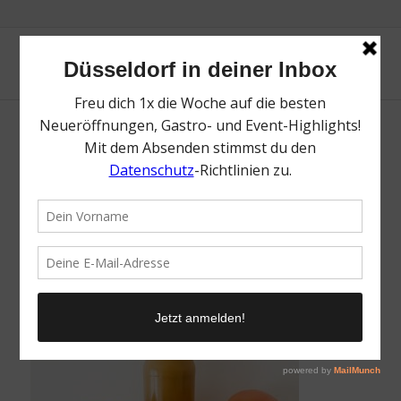
Vitamin-Booster selbstgemacht! | Die Top
Spots für kaltgepresste Säfte & gesunde
Smoothies | Magazin | Mr. Düsseldorf | Foto:
Friederike Hegemann
/
27. Januar 2022