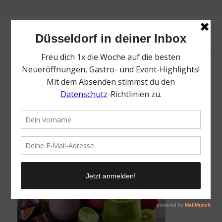
Die Top Spots für kaltgepresste Säfte &
gesunde Smoothies | Magazin | Mr.
Düsseldorf
/
27. Januar 2022