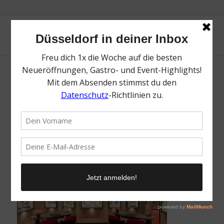
Wempe | Top Ideen für
Weihnachtsgeschenke in Düsseldorf |
Topliste | Mr. Düsseldorf | Foto: Wempe
/
19. November 2025