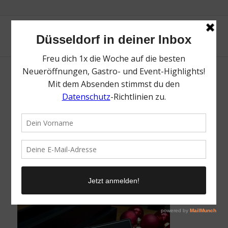
Mr. Düsseldorf Gutschein | Top Ideen für
Weihnachtsgeschenke in Düsseldorf |
Topliste | Mr. Düsseldorf | Foto: Mr.
Düsseldorf
/
19. November 2025