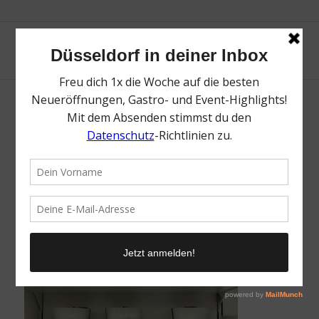
Franzen | Top Ideen für
Weihnachtsgeschenke in Düsseldorf |
Topliste | Mr. Düsseldorf | Foto: Mr.
Düsseldorf
/
30. November 2023