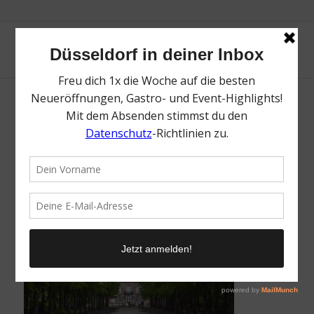
Hofgarten | Die schönsten Ideen zum
Muttertag | Mr. Düsseldorf | Foto: Pixabay
/
23. April 2023