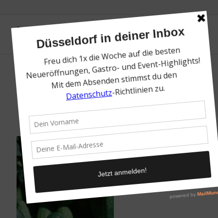
Top 10 Hofläden in Düsseldorf und Umland
| Mr. Düsseldorf | Topliste
/
5. März 2021