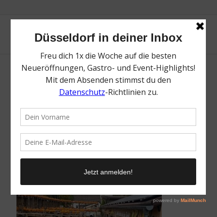
Bauerngarten Benninghoven | Top 10
Hofläden in Düsseldorf und Umland | Mr.
Düsseldorf | Topliste | Foto Credit:
Bauerngarten Benninghoven
/
5. März 2021