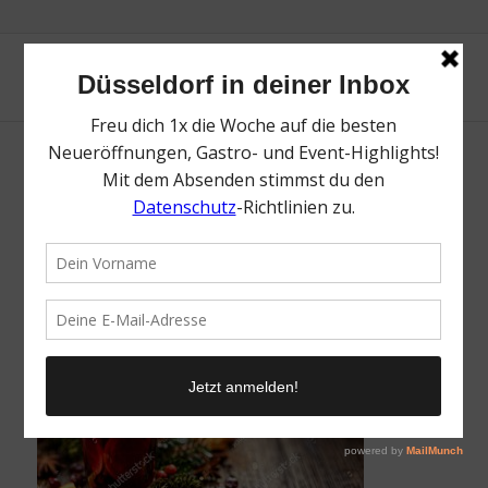
stock-photo-christmas-mulled-wine-
490517632
/
15. November 2021