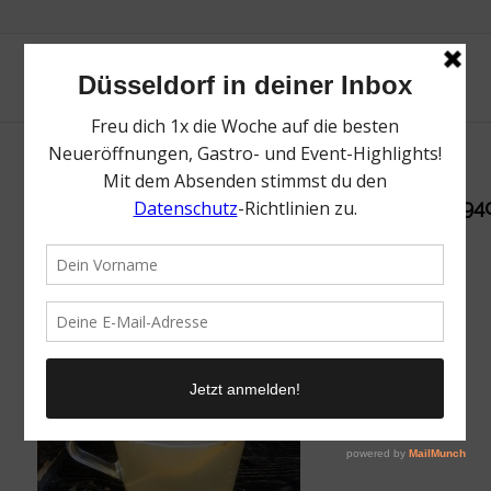
254813551_4983614171682582_47189222746494
/
15. November 2021