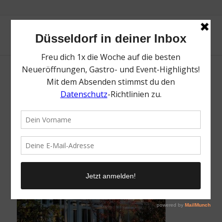
Robert. | Der beste Spargel in Düsseldorf &
Umgebung | Magazin | Mr. Düsseldorf |
Foto: Robert.
/
6. April 2023