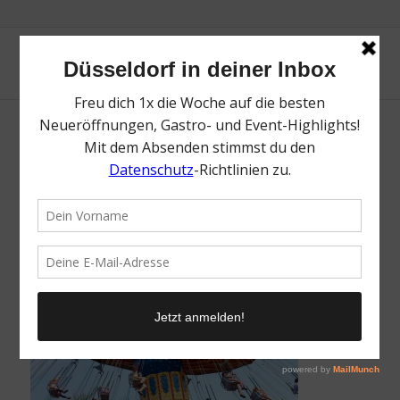
Mondo Verde | Die besten Freizeitparks in
NRW und Umgebung | Mr. Düsseldorf
| Topliste | Foto: Mondo Verde
/
31. März 2025