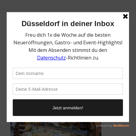
Naturburschen Flingern | Die 12 besten
Feinkosthändler in Düsseldorf | Mr.
Düsseldorf | Foto: Naturburschen Flingern
/
16. April 2020