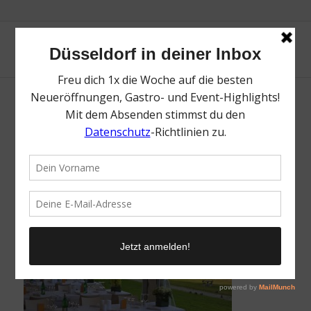
Café del Sol | Die besten Eventlocations in
Düsseldorf | Magazin | Mr. Düsseldorf | Foto:
Café del Sol
/
8. Mai 2026