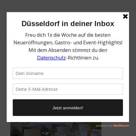
CdS Eventlocation
/
11. Mai 2026