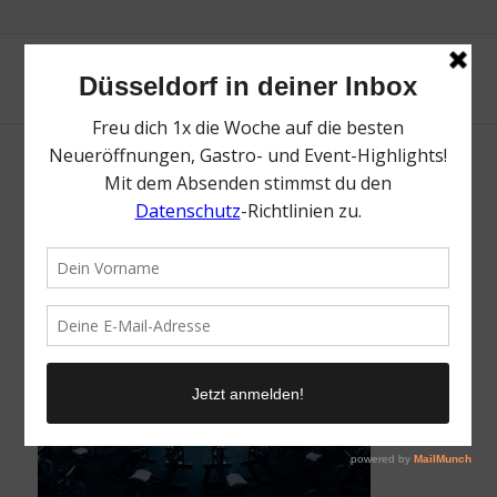
RERYTE | Top Cycling Studios in Düsseldorf
| Mr. Düsseldorf | Foto: RERYTE
/
26. Juni 2025