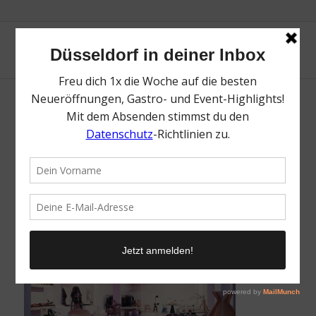
Düsseldorfer Concept Stores – Home &
Living | Topliste | Mr. Düsseldorf | Foto: LIVE
LAB STUDIOS
/
18. August 2021