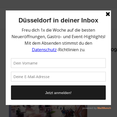
216090011_945665349621861_37948782033209
1030×774
/
8. Dezember 2022