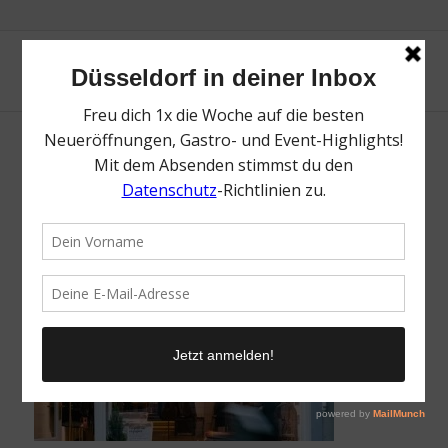
Selekteur | Top Düsseldorfer Concept
Stores – Home & Living | Topliste | Mr.
Düsseldorf | Foto: Selekteur
/
18. August 2021