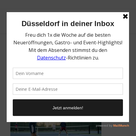
Clubsport – Top Clubsport Spots in
Düsseldorf | Mr. Düsseldorf | Topliste | Foto:
j-schiemann unsplash
/
5. Juni 2026