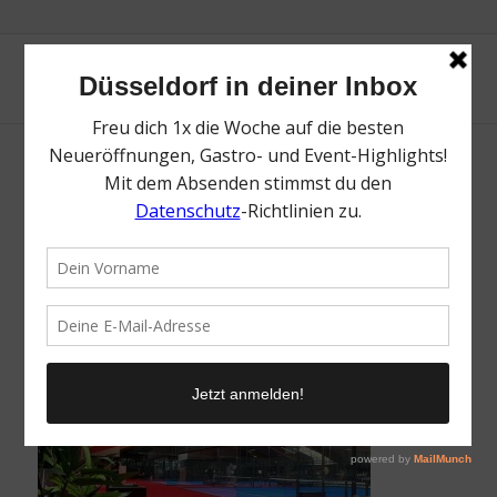
Padelon Düsseldorf – Top Clubsport Spots
in Düsseldorf | Mr. Düsseldorf | Topliste |
Foto: Padelon Düsseldorf
/
5. Juni 2026