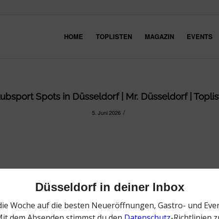
HOME
TOPLISTEN
MAGAZIN
EVENTS
ubsport Spots in Düsseldorf | Mr. Düsseldorf | Toplist
/
5. Juni 2026