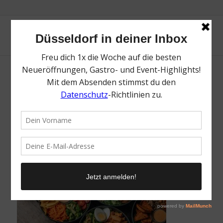
Top Bowls in Düsseldorf | Mr. Düsseldorf |
Foto: MaKE.
/
21. September 2021