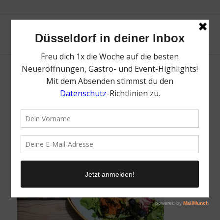
Aloha Poke
/
25. Juni 2018