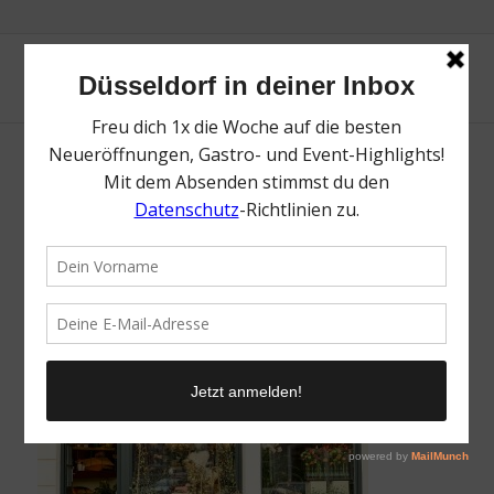
Bloombox Flingern | Top Blumenläden in
Düsseldorf | Magazin | Mr. Düsseldorf | Foto:
Alexa Simankova
/
7. Mai 2020