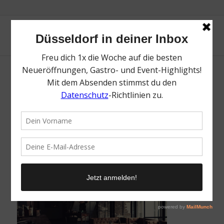
The Code Agency | Top Aktivitäten bei
Regen in Düsseldorf | Magazin | Mr.
Düsseldorf | Foto: The Code Agency
/
9. Oktober 2023