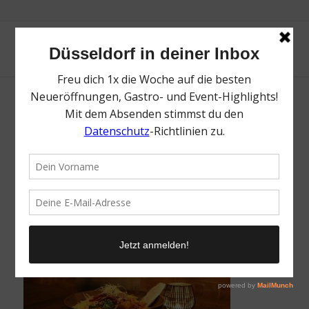
Sen Vegan Cuisine | Vegane & vegetarische
Küche in Düsseldorf | Magazin | Mr.
Düsseldorf | Foto: Sen Vegan Cuisine
/
23. März 2022