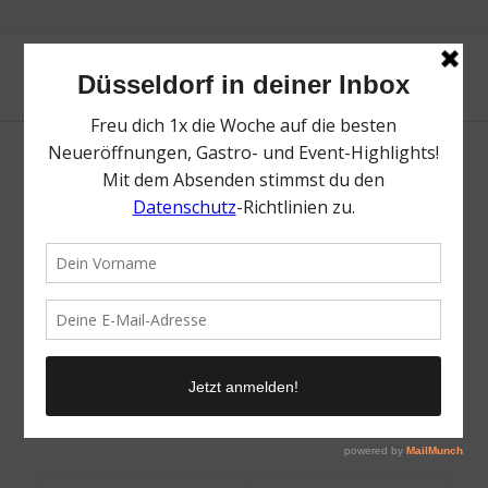
The qool
/
27. Februar 2023