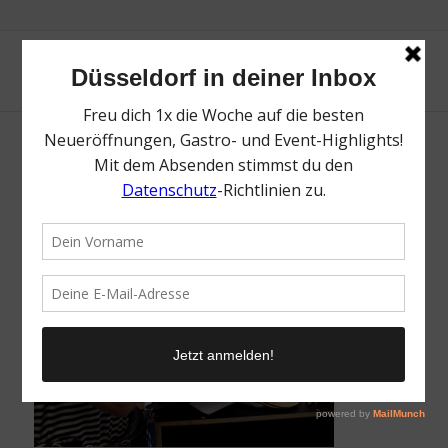
MagentaBusiness POS | Magazin | Mr.
Düsseldorf
/
7. November 2018