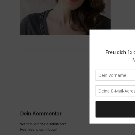
Dein Kommentar
Want to join the discussion?
Feel free to contribute!