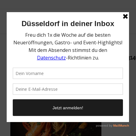
472501972_18180297028308949_509477677314
/
6. Januar 2025