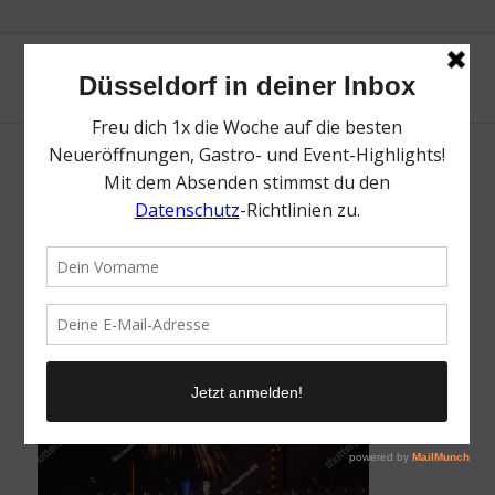
stock-photo-fireworks-over-the-rhine-river-
ending-the-japan-day-in-dusseldorf-
germany-1407873080
/
29. November 2021