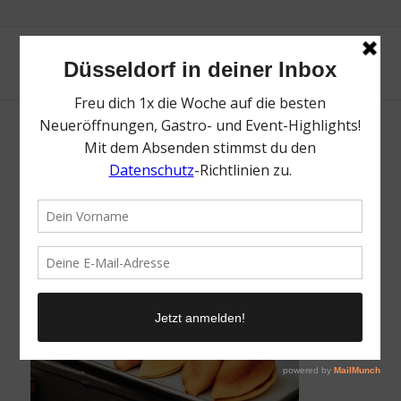
Glückskekse | Silvester in Düsseldorf 2021 |
Mr. Düsseldorf | Foto: Thomas Meritt
/
28. November 2021