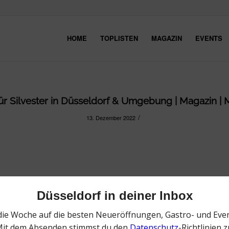
HOME
TOPLISTEN
MAGAZIN
EVENTS
ür Silvester in Düsseldorf & Umgebung | Magazin | M
/
13. Dezember 2022