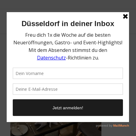
Kö59 2
/
28. November 2021