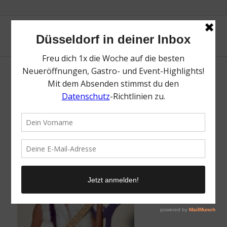
schauinsland-reisen Jazz Rally Düsseldorf |
Nik West | Eventkalender | Mr. Düsseldorf
/
29. Mai 2019