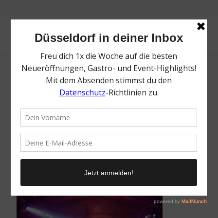
Glüh dich glücklich Sommerparty |
Rheinkirmes Düsseldorf – die besten Tipps
| Mr. Düsseldorf | Topliste | Foto: Dagmar
Ilho
/
17. Juni 2025