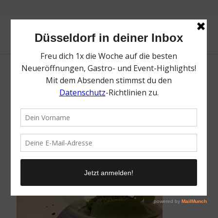
Nagaya Düsseldorf | Ralf Bos |
Mr.Düsseldorf
/
23. Oktober 2018