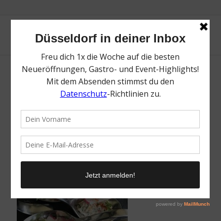
Haus Stemberg in Velbert | Ralf Bos
/
7. Oktober 2018