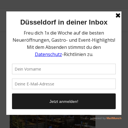
Top Brauhäuser in Düsseldorf | Oktoberfest
Düsseldorf – die besten Tipps | Mr.
Düsseldorf | Topliste | Foto: Schumacher
/
3. September 2025