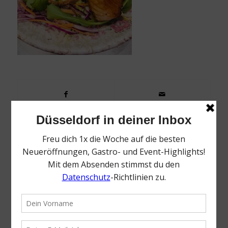
0
KOMMENTARE
Dein Kommentar
Want to join the discussion?
Feel free to contribute!