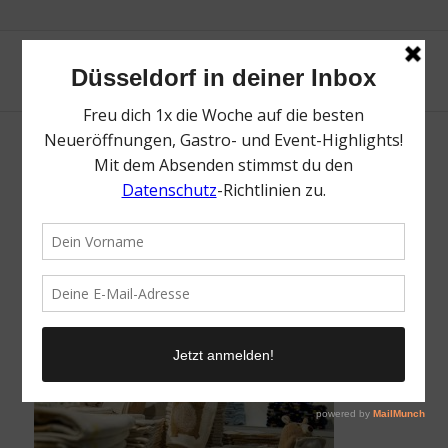
FEILER | Flughafen Düsseldorf | Magazin |
Mr. Düsseldorf | Foto: Düsseldorf Airport |
Andreas Wiese
/
20. Mai 2026