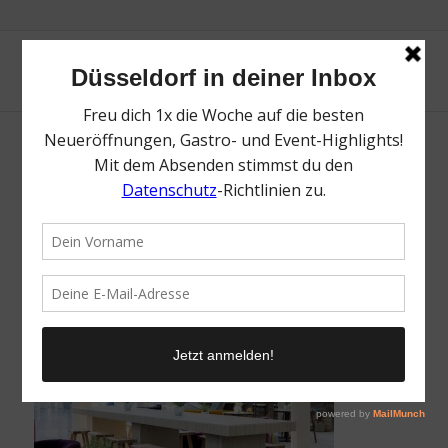
bona’me | Flughafen Düsseldorf | Magazin |
Mr. Düsseldorf | Foto: Düsseldorf Airport |
Andreas Wiese
/
19. Mai 2026