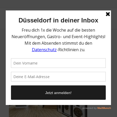
Miele Opening in Düsseldorf | Mr.
Düsseldorf | Magazin | Foto: Miele
/
20. April 2022