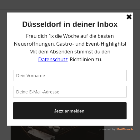
ABACCO_S_Restaurant (5)
/
14. Oktober 2021