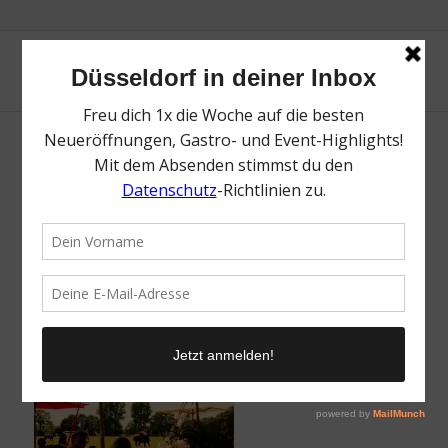
The Inner Circle | Event | Magazin | Mr.
Düsseldorf | Foto: The Inner Circle
/
25. Juni 2026