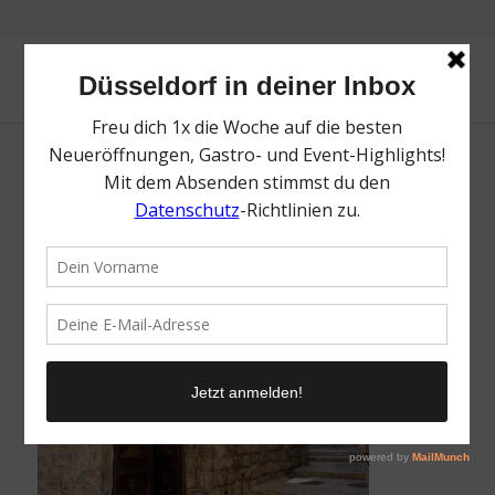
St Mark’s Kapelle in Jerusalem
/
9. Juni 2018