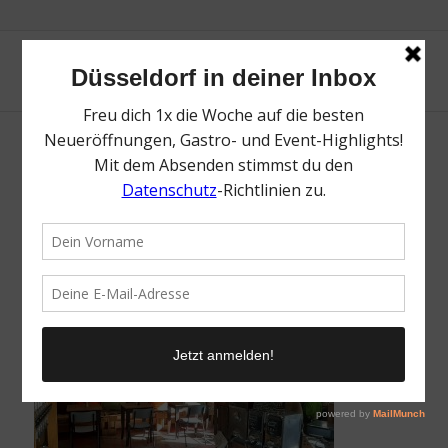
Purenote | Top Kürbis-Tipps in Düsseldorf &
Umgebung | Mr. Düsseldorf | Foto:
Purenote
/
15. Oktober 2021